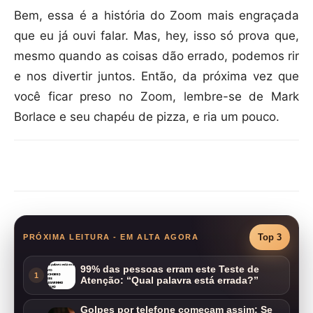
Bem, essa é a história do Zoom mais engraçada
que eu já ouvi falar. Mas, hey, isso só prova que,
mesmo quando as coisas dão errado, podemos rir
e nos divertir juntos. Então, da próxima vez que
você ficar preso no Zoom, lembre-se de Mark
Borlace e seu chapéu de pizza, e ria um pouco.
Compartilhar
Top 3
PRÓXIMA LEITURA - EM ALTA AGORA
99% das pessoas erram este Teste de
1
Atenção: “Qual palavra está errada?”
Golpes por telefone começam assim: Se