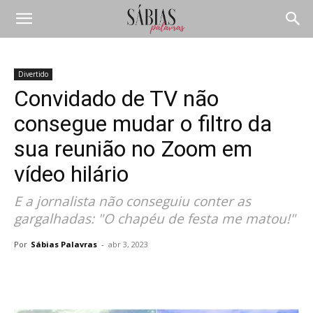
Divertido
Convidado de TV não
consegue mudar o filtro da
sua reunião no Zoom em
vídeo hilário
E a jornalista não conseguiu conter as
gargalhadas: "O chapéu de festa me matou!"
Por
Sábias Palavras
-
abr 3, 2023
Compartilhar