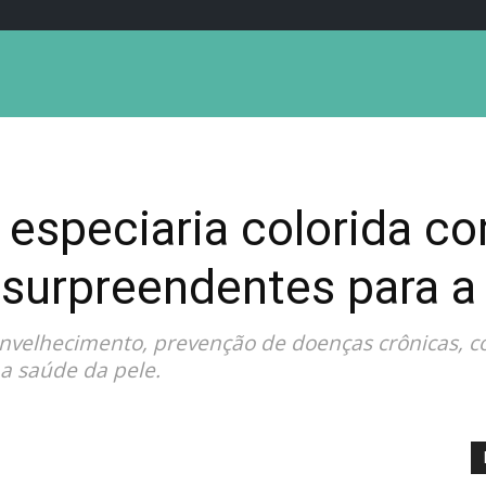
especiaria colorida c
 surpreendentes para a
envelhecimento, prevenção de doenças crônicas, c
 a saúde da pele.