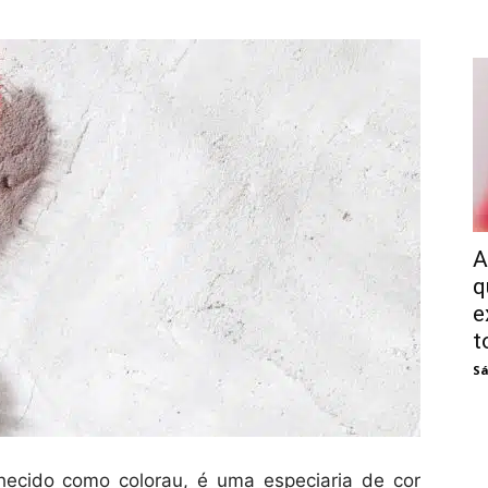
A
q
e
t
Sá
cido como colorau, é uma especiaria de cor