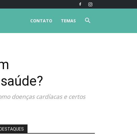
CONTATO
TEMAS
om
 saúde?
omo doenças cardíacas e certos
DESTAQUES