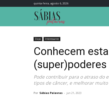
quinta-feira, agosto 6, 2026
Sábias
Palavras
Dicas
Interessante
Conhecem esta 
(super)poderes
Pode contribuir para o atraso do 
tipos de câncer, e melhorar muito
Por
Sábias Palavras
-
jun 21, 2023
Compartilhar