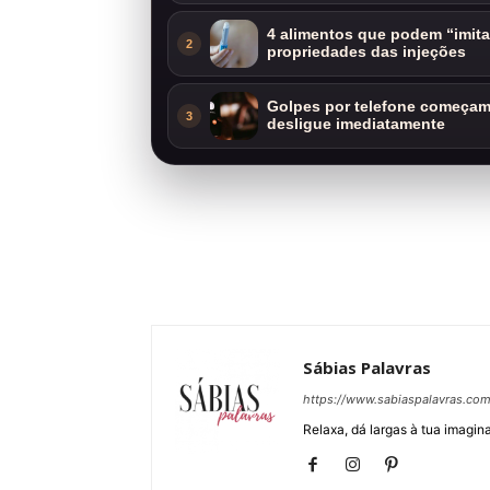
4 alimentos que podem “imit
2
propriedades das injeções
Golpes por telefone começam 
3
desligue imediatamente
Sábias Palavras
https://www.sabiaspalavras.co
Relaxa, dá largas à tua imagina