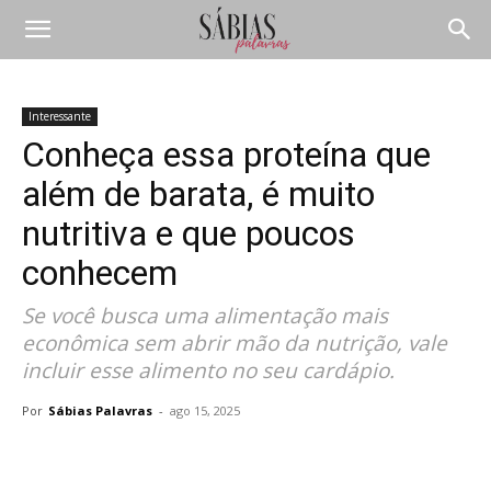
Interessante
Conheça essa proteína que
além de barata, é muito
nutritiva e que poucos
conhecem
Se você busca uma alimentação mais
econômica sem abrir mão da nutrição, vale
incluir esse alimento no seu cardápio.
Por
Sábias Palavras
-
ago 15, 2025
Compartilhar