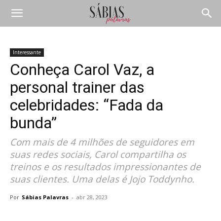
Interessante
Conheça Carol Vaz, a
personal trainer das
celebridades: “Fada da
bunda”
Com mais de 4 milhões de seguidores em
suas redes sociais, Carol compartilha os
treinos e os resultados impressionantes de
suas clientes. Uma delas é Jojo Toddynho.
Por
Sábias Palavras
-
abr 28, 2023
Compartilhar