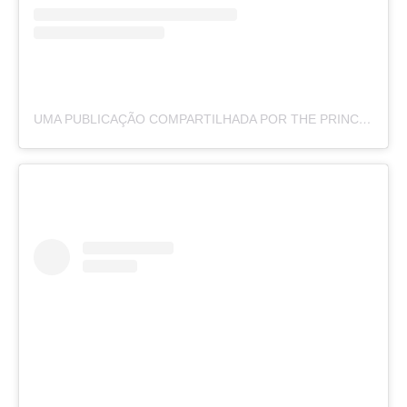
UMA PUBLICAÇÃO COMPARTILHADA POR THE PRINCE AND PRINCESS OF WALES (@PRINCEANDPRINCESSOFWALES)