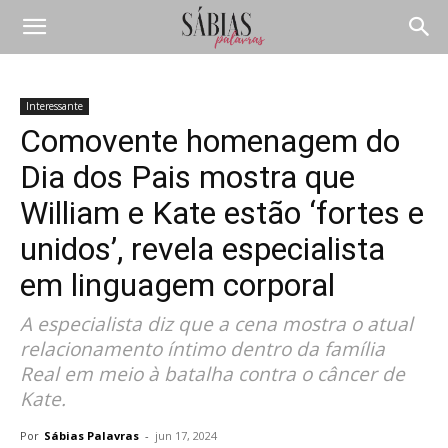
Interessante
Comovente homenagem do
Dia dos Pais mostra que
William e Kate estão ‘fortes e
unidos’, revela especialista
em linguagem corporal
A especialista diz que a cena mostra o atual
relacionamento íntimo dentro da família
Real em meio à batalha contra o câncer de
Kate.
Por
Sábias Palavras
-
jun 17, 2024