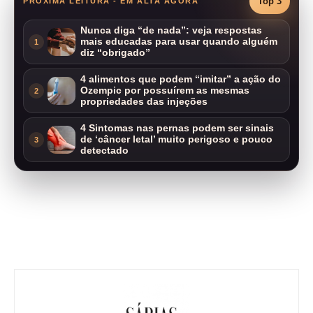
Top 3
PRÓXIMA LEITURA - EM ALTA AGORA
Nunca diga “de nada”: veja respostas
mais educadas para usar quando alguém
1
diz “obrigado”
4 alimentos que podem “imitar” a ação do
Ozempic por possuírem as mesmas
2
propriedades das injeções
4 Sintomas nas pernas podem ser sinais
de ‘câncer letal’ muito perigoso e pouco
3
detectado