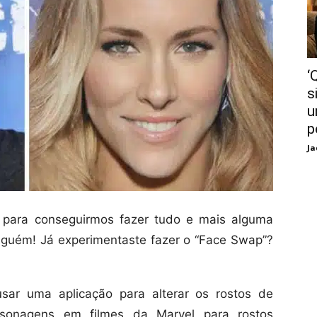
‘
s
u
p
Ja
 para conseguirmos fazer tudo e mais alguma
 alguém! Já experimentaste fazer o “Face Swap”?
sar uma aplicação para alterar os rostos de
rsonagens em filmes da Marvel para rostos