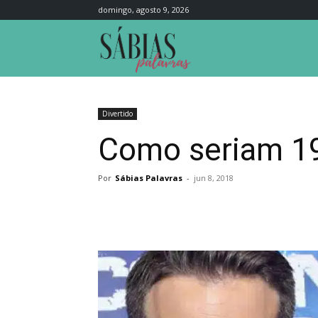
domingo, agosto 9, 2026
Sábias
Palavras
Divertido
Como seriam 19
Por
Sábias Palavras
-
jun 8, 2018
Compartilhar