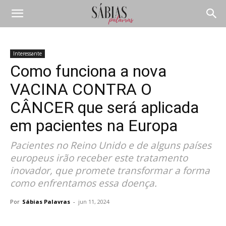
Interessante
Como funciona a nova
VACINA CONTRA O
CÂNCER que será aplicada
em pacientes na Europa
Pacientes no Reino Unido e de alguns países
europeus irão receber este tratamento
inovador, que promete transformar a forma
como enfrentamos essa doença.
Por
Sábias Palavras
-
jun 11, 2024
Compartilhar