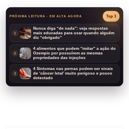
Top 3
PRÓXIMA LEITURA - EM ALTA AGORA
Nunca diga “de nada”: veja respostas
mais educadas para usar quando alguém
1
diz “obrigado”
4 alimentos que podem “imitar” a ação do
Ozempic por possuírem as mesmas
2
propriedades das injeções
4 Sintomas nas pernas podem ser sinais
de ‘câncer letal’ muito perigoso e pouco
3
detectado