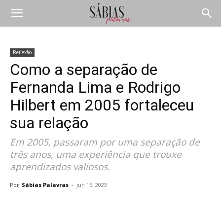
Reflexão
Como a separação de
Fernanda Lima e Rodrigo
Hilbert em 2005 fortaleceu
sua relação
Em 2005, passaram por uma separação de
três anos, uma experiência que trouxe
aprendizados valiosos.
Por
Sábias Palavras
-
jun 15, 2023
Compartilhar