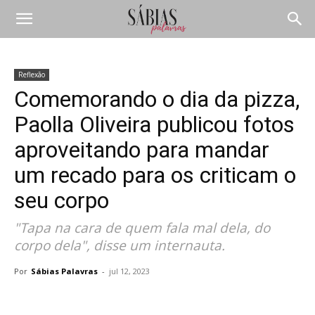
Reflexão
Comemorando o dia da pizza,
Paolla Oliveira publicou fotos
aproveitando para mandar
um recado para os criticam o
seu corpo
"Tapa na cara de quem fala mal dela, do
corpo dela", disse um internauta.
Por
Sábias Palavras
-
jul 12, 2023
Compartilhar