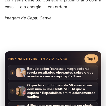
com seus desejos. Comece o próximo ano com a
casa — e a energia — em ordem.
Imagem de Capa: Canva
Compartilhar
Top 3
PRÓXIMA LEITURA - EM ALTA AGORA
Estudo sobre ‘canetas emagrecedoras’
revela resultados chocantes sobre o que
1
acontece com o corpo após 1 ano
O que leva um homem de 50 anos a trair
com uma mulher MAIS VELHA que a
2
esposa? Especialista em relacionamentos
explica
4 Sintomas nas pernas podem ser sinais