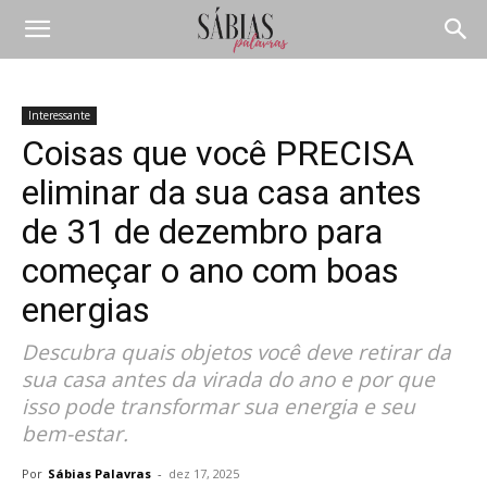
Interessante
Coisas que você PRECISA
eliminar da sua casa antes
de 31 de dezembro para
começar o ano com boas
energias
Descubra quais objetos você deve retirar da
sua casa antes da virada do ano e por que
isso pode transformar sua energia e seu
bem-estar.
Por
Sábias Palavras
-
dez 17, 2025