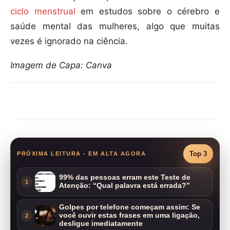
ciclo menstrual
em estudos sobre o cérebro e
saúde mental das mulheres, algo que muitas
vezes é ignorado na ciência.
Imagem de Capa: Canva
Compartilhar
Top 3
PRÓXIMA LEITURA - EM ALTA AGORA
99% das pessoas erram este Teste de
1
Atenção: “Qual palavra está errada?”
Golpes por telefone começam assim: Se
você ouvir estas frases em uma ligação,
2
desligue imediatamente