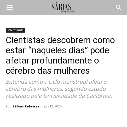
Interessante
Cientistas descobrem como
estar “naqueles dias” pode
afetar profundamente o
cérebro das mulheres
Entenda como o ciclo menstrual afeta o
cérebro das mulheres, segundo estudo
realizado pela Universidade da Califórnia.
Por
Sábias Palavras
-
jun 12, 2025
Compartilhar