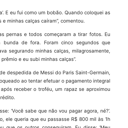
ra’. E eu fui como um bobão. Quando coloquei as
as e minhas calças caíram”, comentou.
as pernas e todos começaram a tirar fotos. Eu
a bunda de fora. Foram cinco segundos que
ava segurando minhas calças, milagrosamente,
prêmio e eu subi minhas calças”.
 de despedida de Messi do Paris Saint-Germain,
loqueado ao tentar efetuar o pagamento integral
 após receber o troféu, um rapaz se aproximou
rédito.
se: ‘Você sabe que não vou pagar agora, né?’.
po, ele queria que eu passasse R$ 800 mil às 1h
ou que os outros conseguiram. Eu disse: ‘Meu