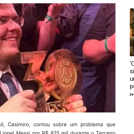
‘
s
u
p
Ja
il, Casimiro, contou sobre um problema que
ionel Messi por R$ 825 mil durante o Terceiro