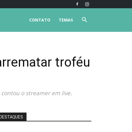
CONTATO
TEMAS
rrematar troféu
 contou o streamer em live.
DESTAQUES