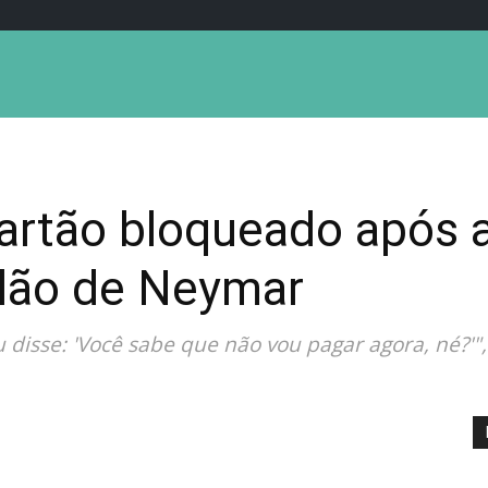
artão bloqueado após a
ilão de Neymar
disse: 'Você sabe que não vou pagar agora, né?'",