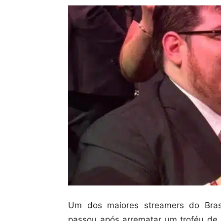
Um dos maiores streamers do Bras
passou após arrematar um troféu de L