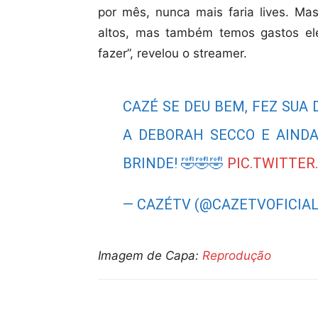
por mês, nunca mais faria lives. M
altos, mas também temos gastos el
fazer”, revelou o streamer.
CAZÉ SE DEU BEM, FEZ SUA
A DEBORAH SECCO E AIND
BRINDE! 🤣🤣🤣
PIC.TWITTE
— CAZÉTV (@CAZETVOFICIA
Imagem de Capa:
Reprodução
Compartilhar