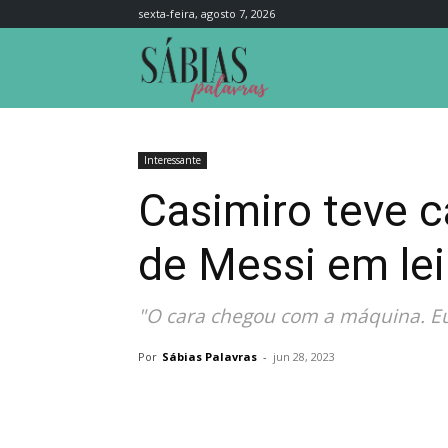
sexta-feira, agosto 7, 2026
Sábias
Palavras
Interessante
Casimiro teve c
de Messi em le
"O cara chegou com a máquina. Eu 
Por
Sábias Palavras
-
jun 28, 2023
Compartilhar