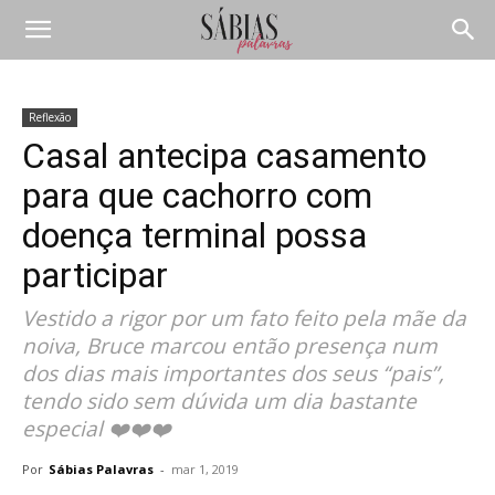
Reflexão
Casal antecipa casamento
para que cachorro com
doença terminal possa
participar
Vestido a rigor por um fato feito pela mãe da
noiva, Bruce marcou então presença num
dos dias mais importantes dos seus “pais”,
tendo sido sem dúvida um dia bastante
especial ❤️❤️❤️
Por
Sábias Palavras
-
mar 1, 2019