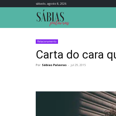
sábado, agosto 8, 2026
Sábias
Palavras
Relacionamento
Carta do cara q
Por
Sábias Palavras
-
jul 29, 2015
Compartilhar