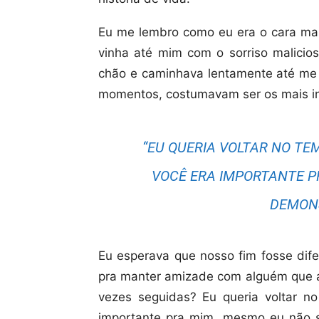
Eu me lembro como eu era o cara mai
vinha até mim com o sorriso malicio
chão e caminhava lentamente até me 
momentos, costumavam ser os mais in
“EU QUERIA VOLTAR NO TE
VOCÊ ERA IMPORTANTE P
DEMONS
Eu esperava que nosso fim fosse di
pra manter amizade com alguém que a
vezes seguidas? Eu queria voltar n
importante pra mim, mesmo eu não s