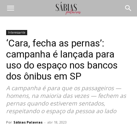
Interessante
‘Cara, fecha as pernas’:
campanha é lançada para
uso do espaço nos bancos
dos ônibus em SP
A campanha é para que os passageiros —
homens, na maioria das vezes — fechem as
pernas quando estiverem sentados,
respeitando o espaço da pessoa ao lado
Por
Sábias Palavras
-
abr 18, 2023
Compartilhar