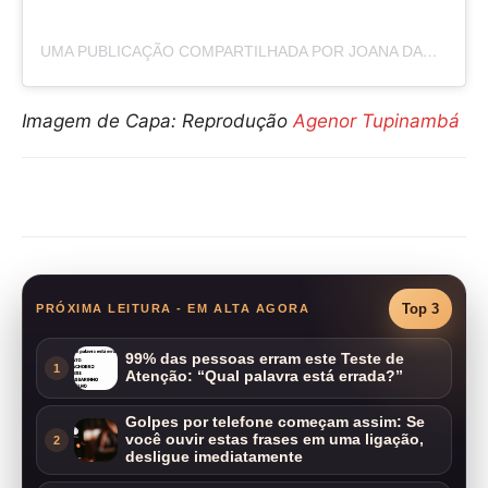
UMA PUBLICAÇÃO COMPARTILHADA POR JOANA DARC 🐞 (@JOANADARCAM)
Imagem de Capa: Reprodução
Agenor Tupinambá
Compartilhar
Top 3
PRÓXIMA LEITURA - EM ALTA AGORA
99% das pessoas erram este Teste de
1
Atenção: “Qual palavra está errada?”
Golpes por telefone começam assim: Se
você ouvir estas frases em uma ligação,
2
desligue imediatamente