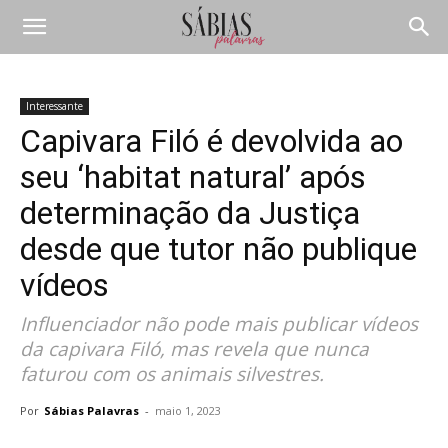
Interessante
Capivara Filó é devolvida ao
seu ‘habitat natural’ após
determinação da Justiça
desde que tutor não publique
vídeos
Influenciador não pode mais publicar vídeos
da capivara Filó, mas revela que nunca
faturou com os animais silvestres.
Por
Sábias Palavras
-
maio 1, 2023