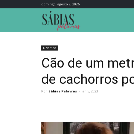
domingo, agosto 9, 2026
Sábias
Palavras
Divertido
Cão de um metro
de cachorros po
Por
Sábias Palavras
-
jan 5, 2023
Compartilhar