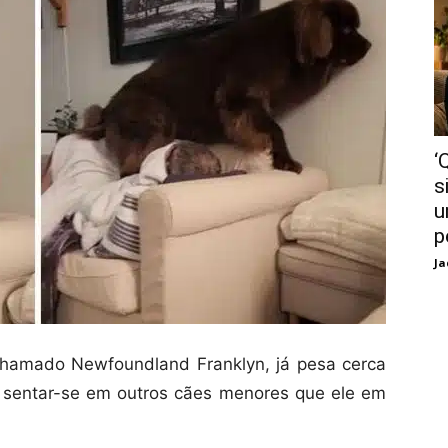
‘
s
u
p
Ja
hamado Newfoundland Franklyn, já pesa cerca
por sentar-se em outros cães menores que ele em