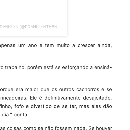
UMA PUBLICAÇÃO COMPARTILHADA POR FRANKLYN (@FRANKLYNTHENEWF)
apenas um ano e tem muito a crescer ainda,
.
to trabalho, porém está se esforçando a ensiná-
 porque era maior que os outros cachorros e se
ncadeiras. Ele é definitivamente desajeitado.
inho, fofo e divertido de se ter, mas eles dão
dia.”, conta.
a as coisas como se não fossem nada. Se houver