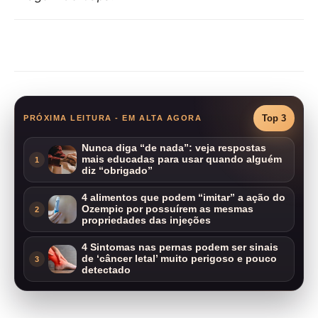
Compartilhar
Top 3
PRÓXIMA LEITURA - EM ALTA AGORA
Nunca diga “de nada”: veja respostas
mais educadas para usar quando alguém
1
diz “obrigado”
4 alimentos que podem “imitar” a ação do
Ozempic por possuírem as mesmas
2
propriedades das injeções
4 Sintomas nas pernas podem ser sinais
de ‘câncer letal’ muito perigoso e pouco
3
detectado