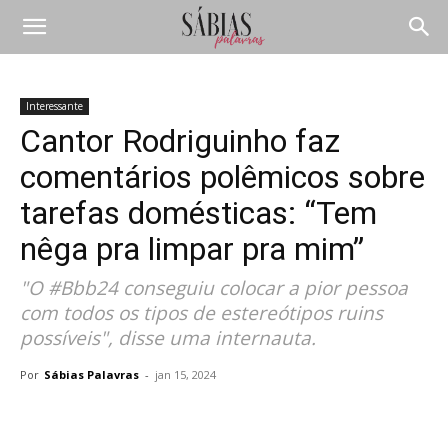
Interessante
Cantor Rodriguinho faz
comentários polêmicos sobre
tarefas domésticas: “Tem
nêga pra limpar pra mim”
"O #Bbb24 conseguiu colocar a pior pessoa
com todos os tipos de estereótipos ruins
possíveis", disse uma internauta.
Por
Sábias Palavras
-
jan 15, 2024
Compartilhar