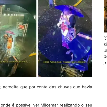
‘
s
u
p
Ja
, acredita que por conta das chuvas que havia
u onde é possível ver Milcemar realizando o seu