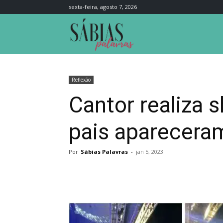
sexta-feira, agosto 7, 2026
Sábias
Palavras
Reflexão
Cantor realiza 
pais aparecera
Por
Sábias Palavras
-
jan 5, 2023
Compartilhar