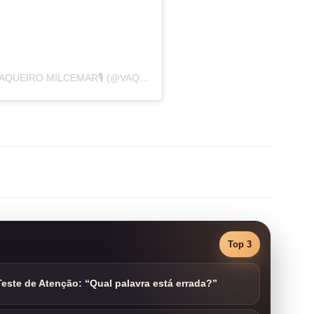
UMA PUBLICAÇÃO COMPARTILHADA POR VAQUEIRO MILCEMAR🎙️ (@VAQUEIROMILCEMAR)
Top 3
este de Atenção: “Qual palavra está errada?”