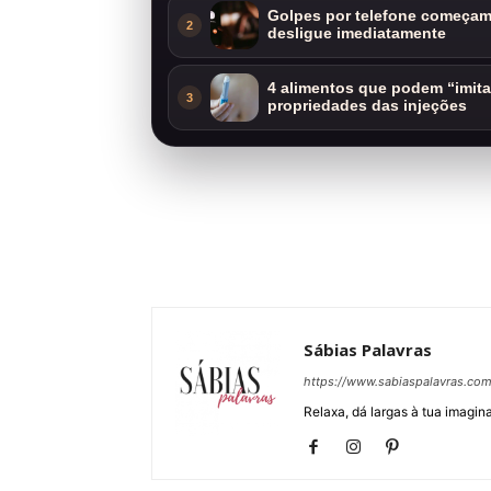
Golpes por telefone começam 
2
desligue imediatamente
4 alimentos que podem “imit
3
propriedades das injeções
Sábias Palavras
https://www.sabiaspalavras.co
Relaxa, dá largas à tua imagina