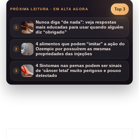
Top 3
PRÓXIMA LEITURA - EM ALTA AGORA
Nunca diga “de nada”: veja respostas
mais educadas para usar quando alguém
1
diz “obrigado”
4 alimentos que podem “imitar” a ação do
Ozempic por possuírem as mesmas
2
propriedades das injeções
4 Sintomas nas pernas podem ser sinais
de ‘câncer letal’ muito perigoso e pouco
3
detectado