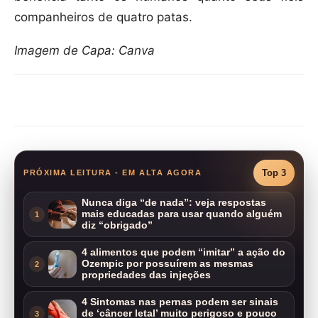
companheiros de quatro patas.
Imagem de Capa: Canva
Compartilhar
Top 3
PRÓXIMA LEITURA - EM ALTA AGORA
Nunca diga “de nada”: veja respostas
mais educadas para usar quando alguém
1
diz “obrigado”
4 alimentos que podem “imitar” a ação do
Ozempic por possuírem as mesmas
2
propriedades das injeções
4 Sintomas nas pernas podem ser sinais
de ‘câncer letal’ muito perigoso e pouco
3