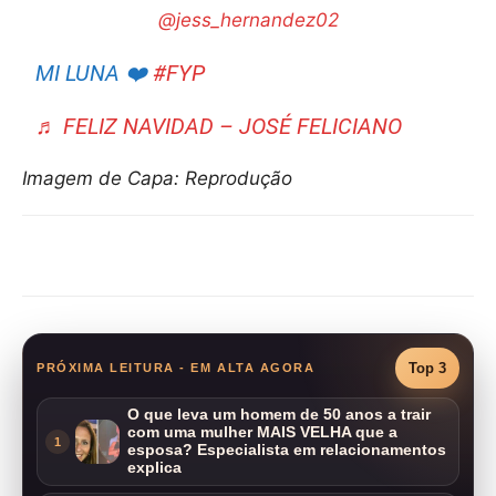
@jess_hernandez02
MI LUNA ❤️
#FYP
♬ FELIZ NAVIDAD – JOSÉ FELICIANO
Imagem de Capa: Reprodução
Compartilhar
Top 3
PRÓXIMA LEITURA - EM ALTA AGORA
O que leva um homem de 50 anos a trair
com uma mulher MAIS VELHA que a
1
esposa? Especialista em relacionamentos
explica