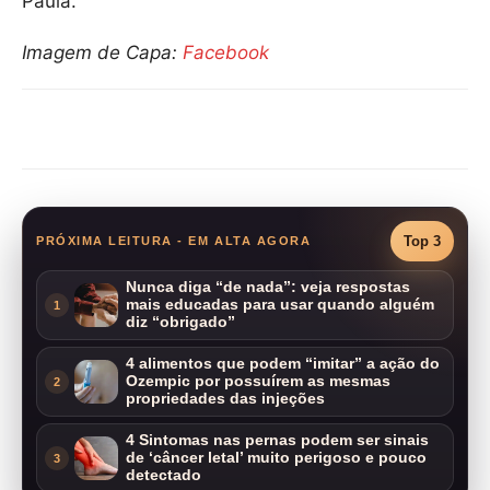
Paula.
Imagem de Capa:
Facebook
Compartilhar
Top 3
PRÓXIMA LEITURA - EM ALTA AGORA
Nunca diga “de nada”: veja respostas
mais educadas para usar quando alguém
1
diz “obrigado”
4 alimentos que podem “imitar” a ação do
Ozempic por possuírem as mesmas
2
propriedades das injeções
4 Sintomas nas pernas podem ser sinais
de ‘câncer letal’ muito perigoso e pouco
3
detectado