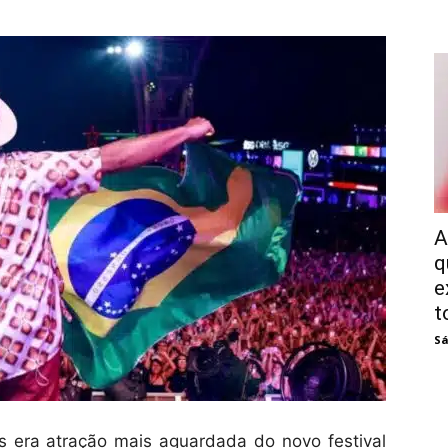
A
q
e
t
Sá
s era atração mais aguardada do novo festival