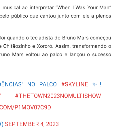
 musical ao interpretar “When I Was Your Man”
 pelo público que cantou junto com ele a plenos
oi quando o tecladista de Bruno Mars começou
de Chitãozinho e Xororó. Assim, transformando o
uno Mars voltou ao palco e lançou o sucesso
VIDÊNCIAS' NO PALCO
#SKYLINE
✨!
W
#THETOWN2023NOMULTISHOW
.COM/P1MOV07C9D
W)
SEPTEMBER 4, 2023