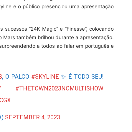
yline e o público presenciou uma apresentação
 sucessos “24K Magic” e “Finesse”, colocando
o Mars também brilhou durante a apresentação.
o, surpreendendo a todos ao falar em português e
S
, O PALCO
#SKYLINE
✨ É TODO SEU!
W
#THETOWN2023NOMULTISHOW
ECGX
W)
SEPTEMBER 4, 2023