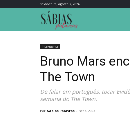
sexta-feira, agosto 7, 2026
Sábias
Palavras
Interessante
Bruno Mars enca
The Town
De falar em português, tocar Evidê
semana do The Town.
Por
Sábias Palavras
-
set 4, 2023
Compartilhar