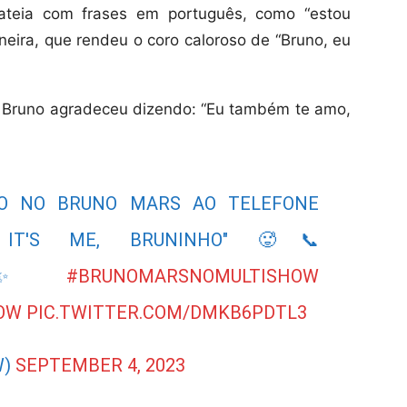
lateia com frases em português, como “estou
neira, que rendeu o coro caloroso de “Bruno, eu
 Bruno agradeceu dizendo: “Eu também te amo,
O NO BRUNO MARS AO TELEFONE
, IT'S ME, BRUNINHO" 🥵📞
✨
#BRUNOMARSNOMULTISHOW
OW
PIC.TWITTER.COM/DMKB6PDTL3
W)
SEPTEMBER 4, 2023