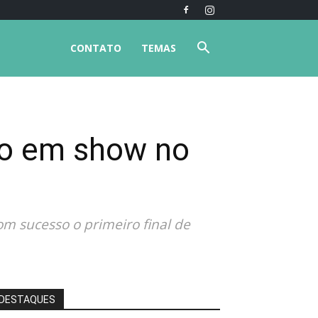
CONTATO
TEMAS
iro em show no
com sucesso o primeiro final de
DESTAQUES