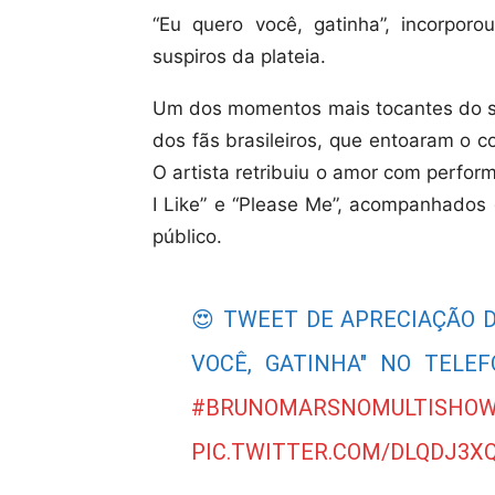
“Eu quero você, gatinha”, incorpor
suspiros da plateia.
Um dos momentos mais tocantes do s
dos fãs brasileiros, que entoaram o co
O artista retribuiu o amor com perfo
I Like” e “Please Me”, acompanhados
público.
😍 TWEET DE APRECIAÇÃO 
VOCÊ, GATINHA" NO TEL
#BRUNOMARSNOMULTISHO
PIC.TWITTER.COM/DLQDJ3X