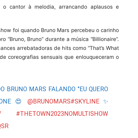
ou o cantor à melodia, arrancando aplausos e
how foi quando Bruno Mars percebeu o carinho
ro “Bruno, Bruno” durante a música “Billionaire”.
rmances arrebatadoras de hits como “That’s What
 de coreografias sensuais que enlouqueceram o
DO BRUNO MARS FALANDO "EU QUERO
EFONE 😍
@BRUNOMARS
#SKYLINE
✨
W
#THETOWN2023NOMULTISHOW
QSR