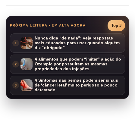
Top 3
PRÓXIMA LEITURA - EM ALTA AGORA
Nunca diga “de nada”: veja respostas
mais educadas para usar quando alguém
1
diz “obrigado”
4 alimentos que podem “imitar” a ação do
Ozempic por possuírem as mesmas
2
propriedades das injeções
4 Sintomas nas pernas podem ser sinais
de ‘câncer letal’ muito perigoso e pouco
3
detectado