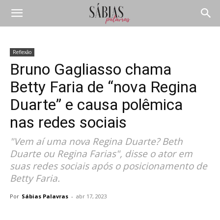
Reflexão
Bruno Gagliasso chama
Betty Faria de “nova Regina
Duarte” e causa polêmica
nas redes sociais
"Vem aí uma nova Regina Duarte? Beth
Duarte ou Regina Farias", disse o ator em
suas redes sociais após o posicionamento de
Betty Faria.
Por
Sábias Palavras
-
abr 17, 2023
Compartilhar