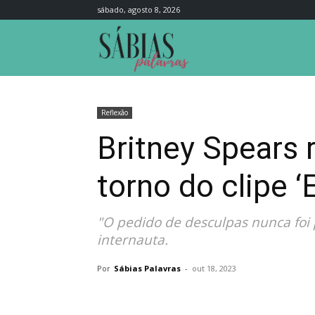
sábado, agosto 8, 2026
Sábias
Palavras
Reflexão
Britney Spears 
torno do clipe ‘
"O pedido de desculpas nunca foi p
internauta.
Por
Sábias Palavras
-
out 18, 2023
Compartilhar