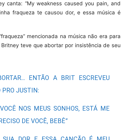
tney canta: “My weakness caused you pain, and
Minha fraqueza te causou dor, e essa música é
 “fraqueza” mencionada na música não era para
Britney teve que abortar por insistência de seu
BORTAR… ENTÃO A BRIT ESCREVEU
 PRO JUSTIN:
 VOCÊ NOS MEUS SONHOS, ESTÁ ME
ECISO DE VOCÊ, BEBÊ”
U SUA DOR E ESSA CANÇÃO É MEU