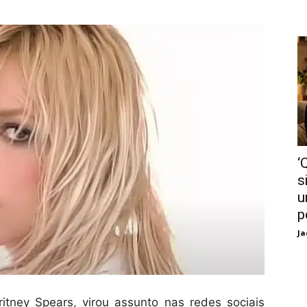
‘
s
u
p
Ja
itney Spears, virou assunto nas redes sociais