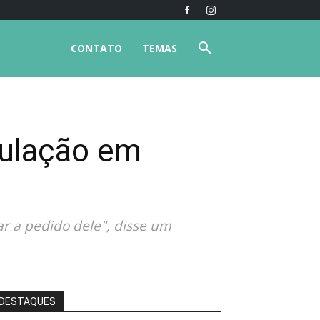
CONTATO
TEMAS
culação em
ar a pedido dele", disse um
DESTAQUES