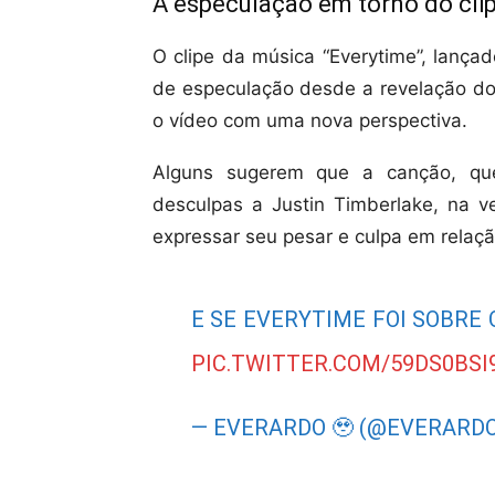
A especulação em torno do clip
O clipe da música “Everytime”, lança
de especulação desde a revelação do 
o vídeo com uma nova perspectiva.
Alguns sugerem que a canção, qu
desculpas a Justin Timberlake, na v
expressar seu pesar e culpa em relaçã
E SE EVERYTIME FOI SOBRE 
PIC.TWITTER.COM/59DS0BSI
— EVERARDO 🥹 (@EVERARD