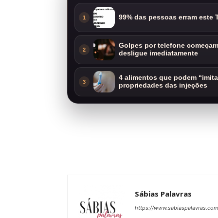
99% das pessoas erram este T
1
Golpes por telefone começam 
2
desligue imediatamente
4 alimentos que podem “imit
3
propriedades das injeções
Sábias Palavras
https://www.sabiaspalavras.co