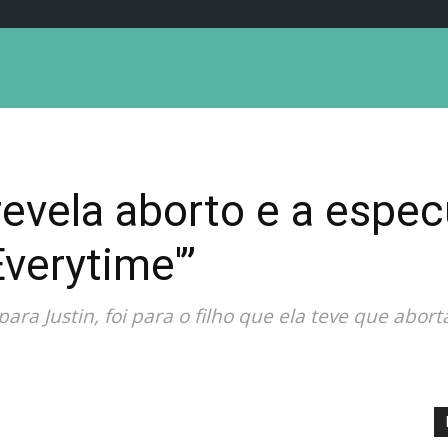
revela aborto e a espe
Everytime'”
ara Justin, foi para o filho que ela teve que abort