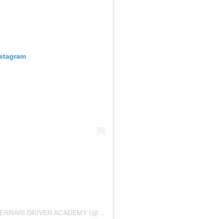
nstagram
UMA PUBLICAÇÃO COMPARTILHADA POR FERRARI DRIVER ACADEMY (@FERRARIDRIVERACADEMY)