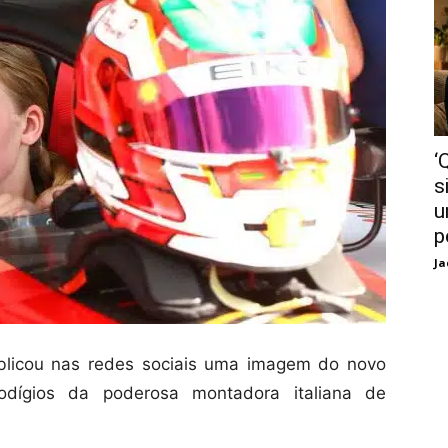
‘
s
u
p
Ja
ublicou nas redes sociais uma imagem do novo
dígios da poderosa montadora italiana de