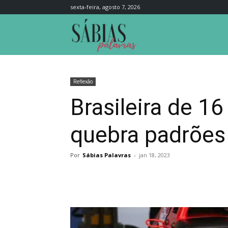
sexta-feira, agosto 7, 2026
Sábias
Palavras
Reflexão
Brasileira de 16
quebra padrões
Por
Sábias Palavras
-
jan 18, 2023
Compartilhar