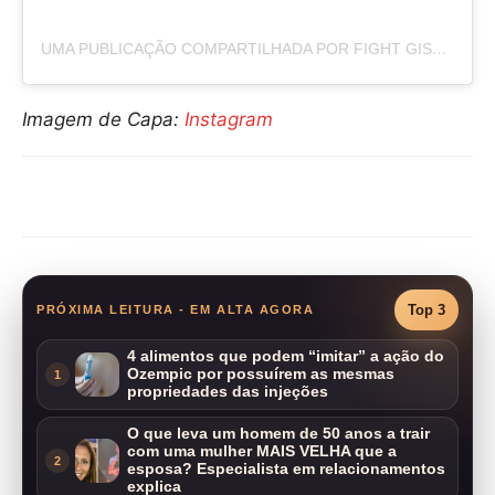
UMA PUBLICAÇÃO COMPARTILHADA POR FIGHT GIST MEDIA (@FIGHTGISTMEDIA)
Imagem de Capa:
Instagram
Compartilhar
Top 3
PRÓXIMA LEITURA - EM ALTA AGORA
4 alimentos que podem “imitar” a ação do
Ozempic por possuírem as mesmas
1
propriedades das injeções
O que leva um homem de 50 anos a trair
com uma mulher MAIS VELHA que a
2
esposa? Especialista em relacionamentos
explica