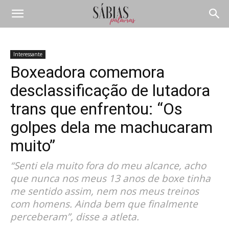
Interessante
Boxeadora comemora
desclassificação de lutadora
trans que enfrentou: “Os
golpes dela me machucaram
muito”
“Senti ela muito fora do meu alcance, acho
que nunca nos meus 13 anos de boxe tinha
me sentido assim, nem nos meus treinos
com homens. Ainda bem que finalmente
perceberam”, disse a atleta.