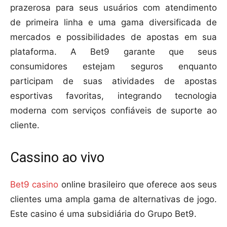
prazerosa para seus usuários com atendimento
de primeira linha e uma gama diversificada de
mercados e possibilidades de apostas em sua
plataforma. A Bet9 garante que seus
consumidores estejam seguros enquanto
participam de suas atividades de apostas
esportivas favoritas, integrando tecnologia
moderna com serviços confiáveis de suporte ao
cliente.
Cassino ao vivo
Bet9 casino
online brasileiro que oferece aos seus
clientes uma ampla gama de alternativas de jogo.
Este casino é uma subsidiária do Grupo Bet9.