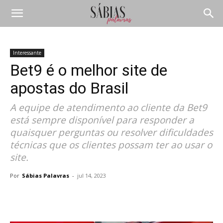
Interessante
Bet9 é o melhor site de
apostas do Brasil
A equipe de atendimento ao cliente da Bet9
está sempre disponível para responder a
quaisquer perguntas ou resolver dificuldades
técnicas que os clientes possam ter ao usar o
site.
Por
Sábias Palavras
-
jul 14, 2023
Compartilhar