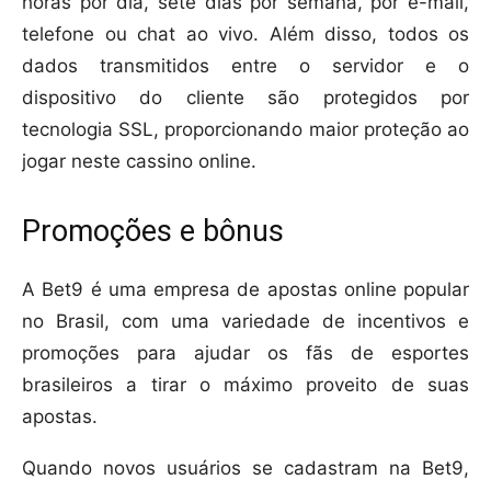
horas por dia, sete dias por semana, por e-mail,
telefone ou chat ao vivo. Além disso, todos os
dados transmitidos entre o servidor e o
dispositivo do cliente são protegidos por
tecnologia SSL, proporcionando maior proteção ao
jogar neste cassino online.
Promoções e bônus
A Bet9 é uma empresa de apostas online popular
no Brasil, com uma variedade de incentivos e
promoções para ajudar os fãs de esportes
brasileiros a tirar o máximo proveito de suas
apostas.
Quando novos usuários se cadastram na Bet9,