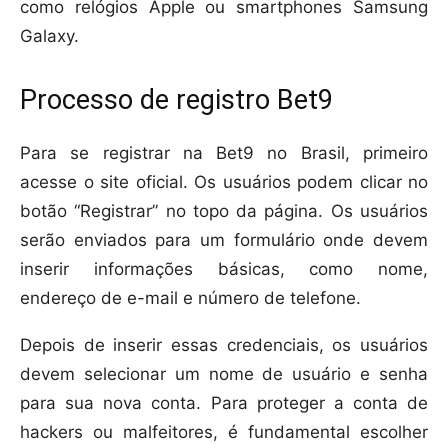
como relógios Apple ou smartphones Samsung
Galaxy.
Processo de registro Bet9
Para se registrar na Bet9 no Brasil, primeiro
acesse o site oficial. Os usuários podem clicar no
botão “Registrar” no topo da página. Os usuários
serão enviados para um formulário onde devem
inserir informações básicas, como nome,
endereço de e-mail e número de telefone.
Depois de inserir essas credenciais, os usuários
devem selecionar um nome de usuário e senha
para sua nova conta. Para proteger a conta de
hackers ou malfeitores, é fundamental escolher