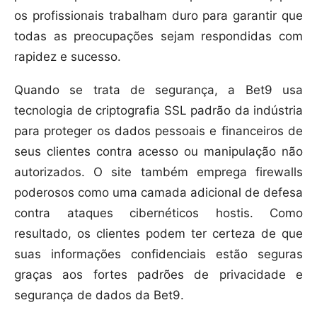
os profissionais trabalham duro para garantir que
todas as preocupações sejam respondidas com
rapidez e sucesso.
Quando se trata de segurança, a Bet9 usa
tecnologia de criptografia SSL padrão da indústria
para proteger os dados pessoais e financeiros de
seus clientes contra acesso ou manipulação não
autorizados. O site também emprega firewalls
poderosos como uma camada adicional de defesa
contra ataques cibernéticos hostis. Como
resultado, os clientes podem ter certeza de que
suas informações confidenciais estão seguras
graças aos fortes padrões de privacidade e
segurança de dados da Bet9.