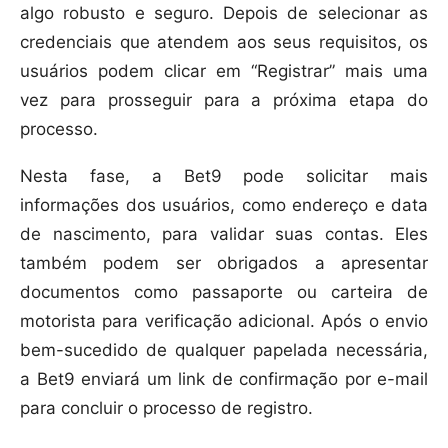
algo robusto e seguro. Depois de selecionar as
credenciais que atendem aos seus requisitos, os
usuários podem clicar em “Registrar” mais uma
vez para prosseguir para a próxima etapa do
processo.
Nesta fase, a Bet9 pode solicitar mais
informações dos usuários, como endereço e data
de nascimento, para validar suas contas. Eles
também podem ser obrigados a apresentar
documentos como passaporte ou carteira de
motorista para verificação adicional. Após o envio
bem-sucedido de qualquer papelada necessária,
a Bet9 enviará um link de confirmação por e-mail
para concluir o processo de registro.