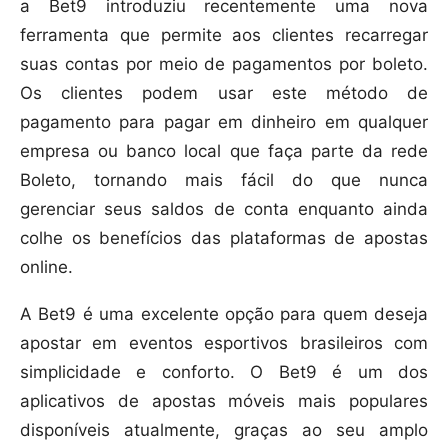
a Bet9 introduziu recentemente uma nova
ferramenta que permite aos clientes recarregar
suas contas por meio de pagamentos por boleto.
Os clientes podem usar este método de
pagamento para pagar em dinheiro em qualquer
empresa ou banco local que faça parte da rede
Boleto, tornando mais fácil do que nunca
gerenciar seus saldos de conta enquanto ainda
colhe os benefícios das plataformas de apostas
online.
A Bet9 é uma excelente opção para quem deseja
apostar em eventos esportivos brasileiros com
simplicidade e conforto. O Bet9 é um dos
aplicativos de apostas móveis mais populares
disponíveis atualmente, graças ao seu amplo