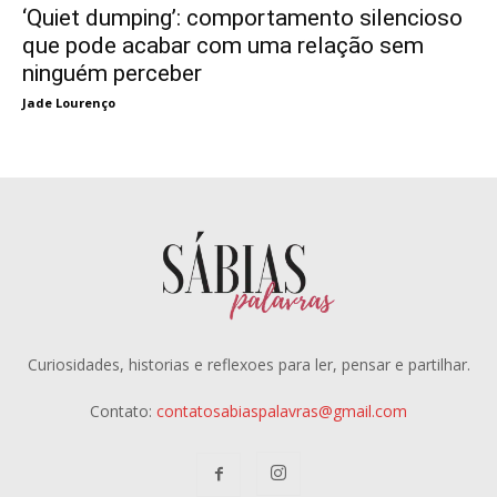
‘Quiet dumping’: comportamento silencioso
que pode acabar com uma relação sem
ninguém perceber
Jade Lourenço
Curiosidades, historias e reflexoes para ler, pensar e partilhar.
Contato:
contatosabiaspalavras@gmail.com