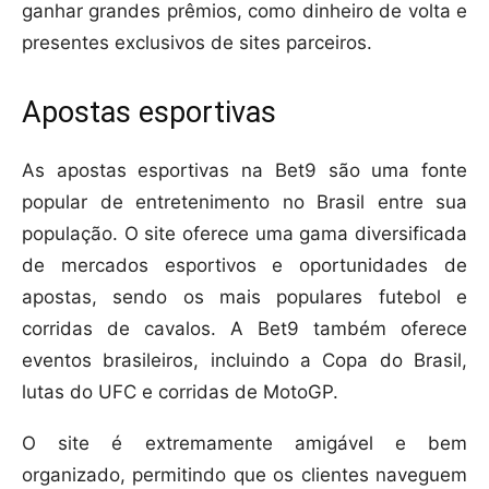
ganhar grandes prêmios, como dinheiro de volta e
presentes exclusivos de sites parceiros.
Apostas esportivas
As apostas esportivas na Bet9 são uma fonte
popular de entretenimento no Brasil entre sua
população. O site oferece uma gama diversificada
de mercados esportivos e oportunidades de
apostas, sendo os mais populares futebol e
corridas de cavalos. A Bet9 também oferece
eventos brasileiros, incluindo a Copa do Brasil,
lutas do UFC e corridas de MotoGP.
O site é extremamente amigável e bem
organizado, permitindo que os clientes naveguem