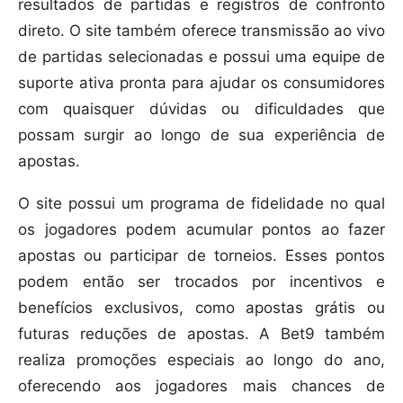
resultados de partidas e registros de confronto
direto. O site também oferece transmissão ao vivo
de partidas selecionadas e possui uma equipe de
suporte ativa pronta para ajudar os consumidores
com quaisquer dúvidas ou dificuldades que
possam surgir ao longo de sua experiência de
apostas.
O site possui um programa de fidelidade no qual
os jogadores podem acumular pontos ao fazer
apostas ou participar de torneios. Esses pontos
podem então ser trocados por incentivos e
benefícios exclusivos, como apostas grátis ou
futuras reduções de apostas. A Bet9 também
realiza promoções especiais ao longo do ano,
oferecendo aos jogadores mais chances de