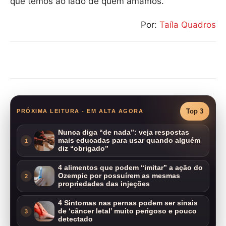
que temos ao lado de quem amamos.
Por:
Taíla Quadros
Compartilhar
Top 3
PRÓXIMA LEITURA - EM ALTA AGORA
Nunca diga “de nada”: veja respostas
mais educadas para usar quando alguém
1
diz “obrigado”
4 alimentos que podem “imitar” a ação do
Ozempic por possuírem as mesmas
2
propriedades das injeções
4 Sintomas nas pernas podem ser sinais
de ‘câncer letal’ muito perigoso e pouco
3
detectado