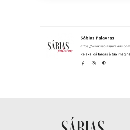
Sábias Palavras
https://www.sabiaspalavras.co
Relaxa, dá largas à tua imagina