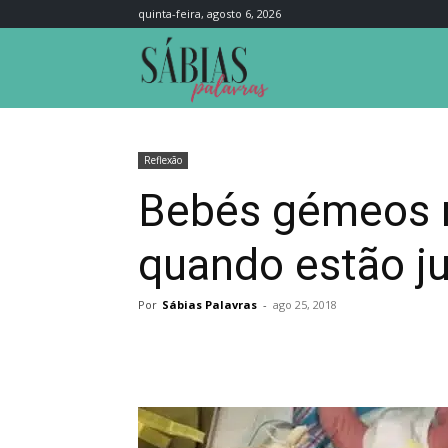
quinta-feira, agosto 6, 2026
Sábias
Palavras
Reflexão
Bebés gémeos r
quando estão j
Por
Sábias Palavras
-
ago 25, 2018
Compartilhar