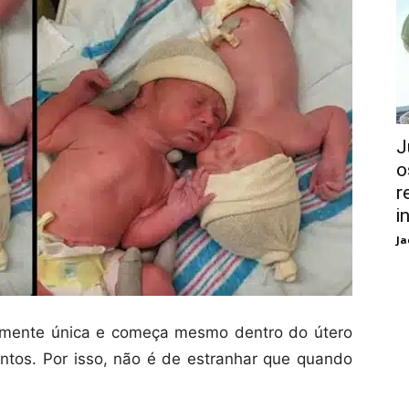
J
o
r
i
Ja
almente única e começa mesmo dentro do útero
tos. Por isso, não é de estranhar que quando