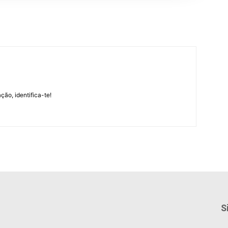
m
ção, identifica-te!
S