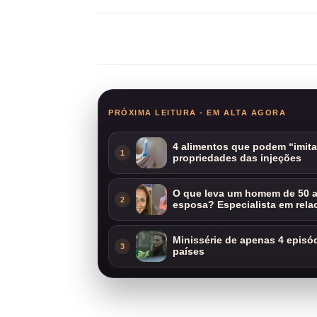
Compartilhar
PRÓXIMA LEITURA - EM ALTA AGORA
4 alimentos que podem “imit
1
propriedades das injeções
O que leva um homem de 50 a
2
esposa? Especialista em rela
Minissérie de apenas 4 episódi
3
países