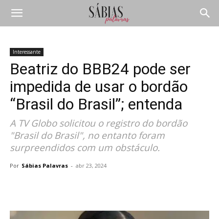
Interessante
Beatriz do BBB24 pode ser
impedida de usar o bordão
“Brasil do Brasil”; entenda
A TV Globo solicitou o registro do bordão
"Brasil do Brasil", no entanto foram
surpreendidos com um obstáculo.
Por
Sábias Palavras
-
abr 23, 2024
Compartilhar