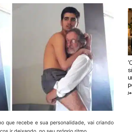
‘
s
u
p
Ja
o que recebe e sua personalidade, vai criando
os ir deixando, no seu próprio ritmo.