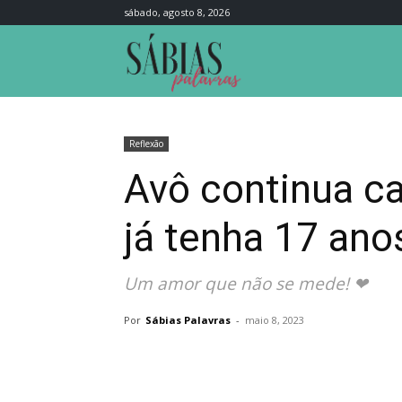
sábado, agosto 8, 2026
Sábias
Palavras
Reflexão
Avô continua ca
já tenha 17 ano
Um amor que não se mede! ❤
Por
Sábias Palavras
-
maio 8, 2023
Compartilhar