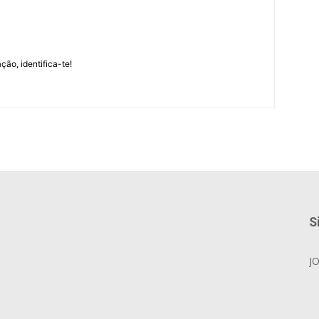
m
ção, identifica-te!
S
J