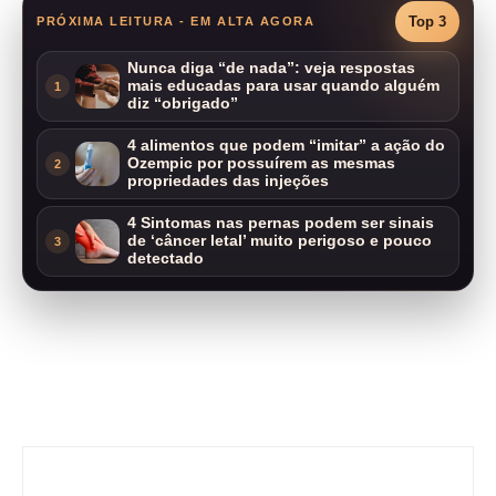
Top 3
PRÓXIMA LEITURA - EM ALTA AGORA
Nunca diga “de nada”: veja respostas
mais educadas para usar quando alguém
1
diz “obrigado”
4 alimentos que podem “imitar” a ação do
Ozempic por possuírem as mesmas
2
propriedades das injeções
4 Sintomas nas pernas podem ser sinais
de ‘câncer letal’ muito perigoso e pouco
3
detectado