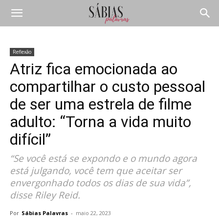
Reflexão
Atriz fica emocionada ao
compartilhar o custo pessoal
de ser uma estrela de filme
adulto: “Torna a vida muito
difícil”
“Se você está se expondo e o mundo agora
está julgando, você tem que aceitar ser
envergonhado todos os dias de sua vida”,
disse Riley Reid.
Por
Sábias Palavras
-
maio 22, 2023