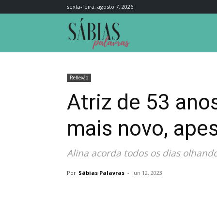
sexta-feira, agosto 7, 2026
Sábias
Palavras
Reflexão
Atriz de 53 ano
mais novo, apes
Alina acorda todos os dias olhand
Por
Sábias Palavras
-
jun 12, 2023
Compartilhar