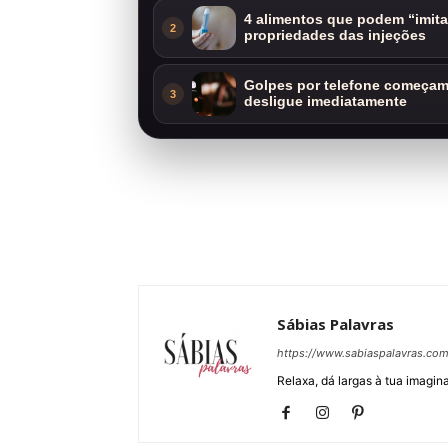
4 alimentos que podem “imit
2
propriedades das injeções
Golpes por telefone começam 
3
desligue imediatamente
Sábias Palavras
https://www.sabiaspalavras.co
Relaxa, dá largas à tua imagina