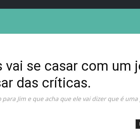
s vai se casar com um
ar das críticas.
o para Jim e que acha que ele vai dizer que é uma 