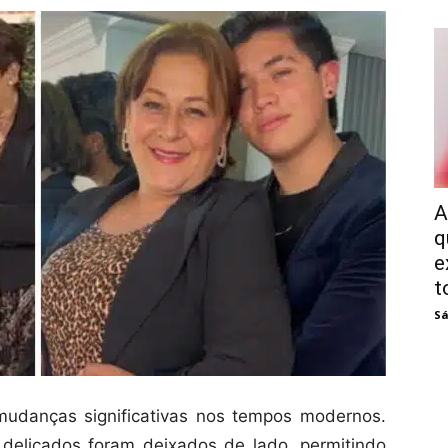
A
q
e
t
Sá
mudanças significativas nos tempos modernos.
delicados foram deixados de lado, permitindo