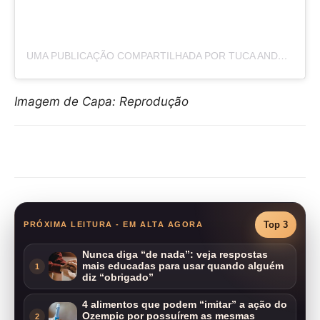
UMA PUBLICAÇÃO COMPARTILHADA POR TUCA ANDRADA (@TUCAANDRADAOFICIAL)
Imagem de Capa: Reprodução
Compartilhar
Top 3
PRÓXIMA LEITURA - EM ALTA AGORA
Nunca diga “de nada”: veja respostas
mais educadas para usar quando alguém
1
diz “obrigado”
4 alimentos que podem “imitar” a ação do
Ozempic por possuírem as mesmas
2