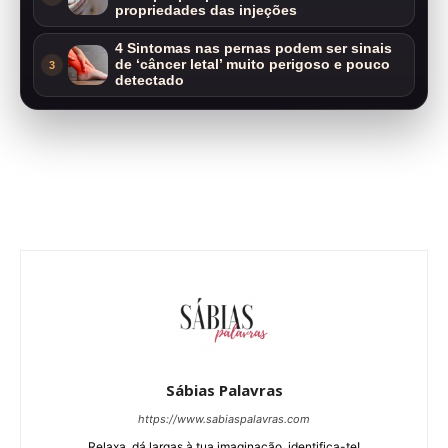
propriedades das injeções
4 Sintomas nas pernas podem ser sinais
de ‘câncer letal’ muito perigoso e pouco
3
detectado
Sábias Palavras
https://www.sabiaspalavras.com
Relaxa, dá largas à tua imaginação, identifica-te!