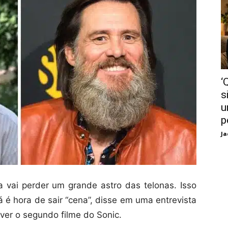
‘
s
u
p
Ja
vai perder um grande astro das telonas. Isso
á é hora de sair “cena”, disse em uma entrevista
er o segundo filme do Sonic.