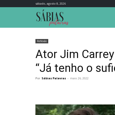
sábado, agosto 8, 2026
Sábias
Palavras
Reflexão
Ator Jim Carrey
“Já tenho o sufic
Por
Sábias Palavras
-
maio 26, 2022
Compartilhar