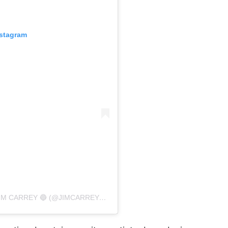
nstagram
UMA PUBLICAÇÃO COMPARTILHADA POR JIM CARREY 🔵 (@JIMCARREYES)