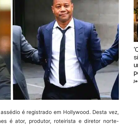
‘
s
u
p
Ja
ssédio é registrado em Hollywood. Desta vez,
s é ator, produtor, roteirista e diretor norte-