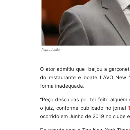
Reprodução
O ator admitiu que “beijou a garçone
do restaurante e boate LAVO New 
forma inadequada.
“Peço desculpas por ter feito alguém 
o juiz, conforme publicado no jornal
ocorrido em Junho de 2019 no clube e
De acordo com o The New York Times, 