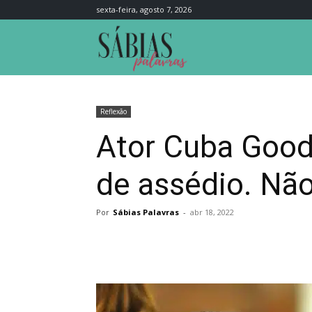
sexta-feira, agosto 7, 2026
Sábias
Palavras
Reflexão
Ator Cuba Good
de assédio. Nã
Por
Sábias Palavras
-
abr 18, 2022
Compartilhar