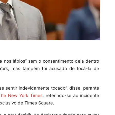
te nos lábios” sem o consentimento dela dentro
York, mas também foi acusado de tocá-la de
se sentir indevidamente tocado”, disse, perante
The New York Times
, referindo-se ao incidente
xclusivo de Times Square.
o ator decidiu se declarar culpado para evitar