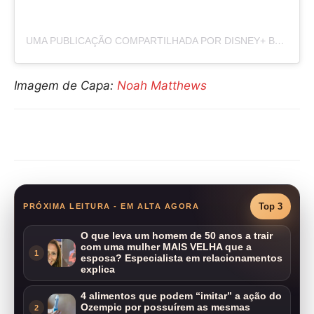
UMA PUBLICAÇÃO COMPARTILHADA POR DISNEY+ BRASIL (@DISNEYPLUSBR)
Imagem de Capa:
Noah Matthews
Compartilhar
Top 3
PRÓXIMA LEITURA - EM ALTA AGORA
O que leva um homem de 50 anos a trair
com uma mulher MAIS VELHA que a
1
esposa? Especialista em relacionamentos
explica
4 alimentos que podem “imitar” a ação do
Ozempic por possuírem as mesmas
2