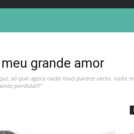
 meu grande amor
aqui, só que agora nada mais parece certo, nada m
into perdida!!!"