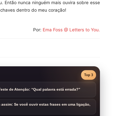
u. Então nunca ninguém mais ouvira sobre esse
 chaves dentro do meu coração!
Por:
Ema Foss @ Letters to You.
Top 3
este de Atenção: “Qual palavra está errada?”
assim: Se você ouvir estas frases em uma ligação,