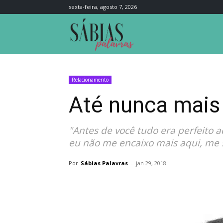
sexta-feira, agosto 7, 2026
Sábias
Palavras
Relacionamento
Até nunca mais
"Antes de você tudo era perfeito 
eu não me encaixo mais aqui, me s
Por
Sábias Palavras
-
jan 29, 2018
Compartilhar