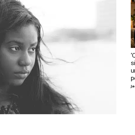
‘
s
u
p
Ja