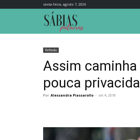
sexta-feira, agosto 7, 2026
Sábias
Palavras
Reflexão
Assim caminha 
pouca privacid
Por
Alessandra Piassarollo
-
set 4, 2018
Compartilhar