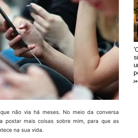
‘
s
u
p
Ja
 que não via há meses. No meio da conversa
a postar mais coisas sobre mim, para que as
tece na sua vida.