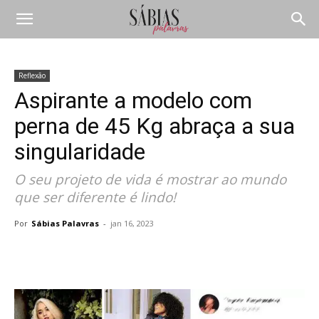
Reflexão
Aspirante a modelo com
perna de 45 Kg abraça a sua
singularidade
O seu projeto de vida é mostrar ao mundo
que ser diferente é lindo!
Por
Sábias Palavras
-
jan 16, 2023
Compartilhar