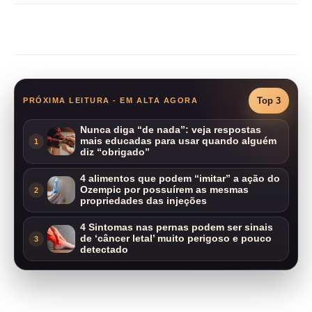
Compartilhar
Top 3
PRÓXIMA LEITURA - EM ALTA AGORA
Nunca diga “de nada”: veja respostas
mais educadas para usar quando alguém
1
diz “obrigado”
4 alimentos que podem “imitar” a ação do
Ozempic por possuírem as mesmas
2
propriedades das injeções
4 Sintomas nas pernas podem ser sinais
de ‘câncer letal’ muito perigoso e pouco
3
detectado