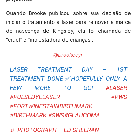
Quando Brooke publicou sobre sua decisão de
iniciar o tratamento a laser para remover a marca
de nascença de Kingsley, ela foi chamada de
“cruel” e “molestadora de crianças”.
@brookecyn
LASER TREATMENT DAY – 1ST
TREATMENT DONE✅HOPEFULLY ONLY A
FEW MORE TO GO!
#LASER
#PULSEDYELASER
#PWS
#PORTWINESTAINBIRTHMARK
#BIRTHMARK
#SWS
#GLAUCOMA
♬ PHOTOGRAPH – ED SHEERAN