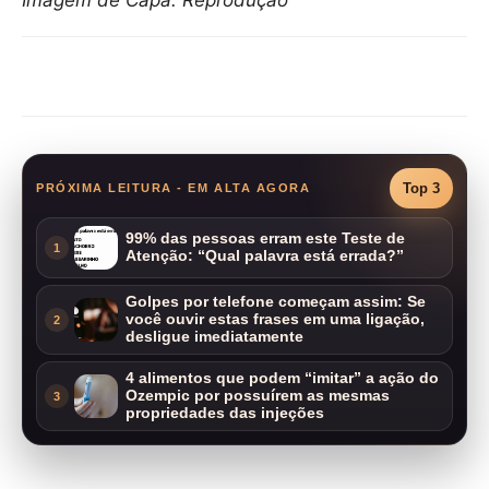
Imagem de Capa: Reprodução
Compartilhar
Top 3
PRÓXIMA LEITURA - EM ALTA AGORA
99% das pessoas erram este Teste de
1
Atenção: “Qual palavra está errada?”
Golpes por telefone começam assim: Se
você ouvir estas frases em uma ligação,
2
desligue imediatamente
4 alimentos que podem “imitar” a ação do
Ozempic por possuírem as mesmas
3
propriedades das injeções