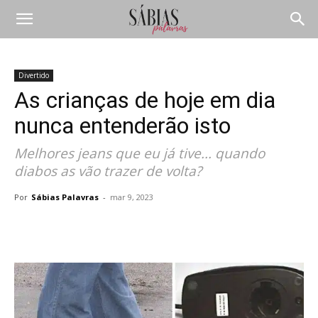
Divertido
As crianças de hoje em dia
nunca entenderão isto
Melhores jeans que eu já tive... quando
diabos as vão trazer de volta?
Por
Sábias Palavras
-
mar 9, 2023
Compartilhar