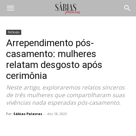
Reflexão
Arrependimento pós-
casamento: mulheres
relatam desgosto após
cerimônia
Neste artigo, exploraremos relatos sinceros
de três mulheres que compartilharam suas
vivências nada esperadas pós-casamento.
Por
Sábias Palavras
-
dez 18, 2023
Compartilhar