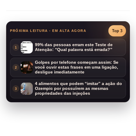
Top 3
PRÓXIMA LEITURA - EM ALTA AGORA
99% das pessoas erram este Teste de
1
Atenção: “Qual palavra está errada?”
Golpes por telefone começam assim: Se
você ouvir estas frases em uma ligação,
2
desligue imediatamente
4 alimentos que podem “imitar” a ação do
Ozempic por possuírem as mesmas
3
propriedades das injeções