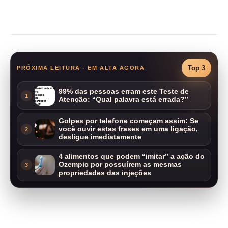
Compartilhar
Top 3
PRÓXIMA LEITURA - EM ALTA AGORA
99% das pessoas erram este Teste de
1
Atenção: “Qual palavra está errada?”
Golpes por telefone começam assim: Se
você ouvir estas frases em uma ligação,
2
desligue imediatamente
4 alimentos que podem “imitar” a ação do
Ozempic por possuírem as mesmas
3
propriedades das injeções