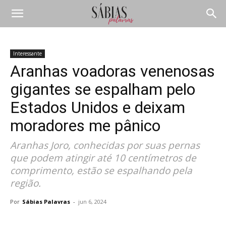
Interessante
Aranhas voadoras venenosas
gigantes se espalham pelo
Estados Unidos e deixam
moradores me pânico
Aranhas Joro, conhecidas por suas pernas
que podem atingir até 10 centímetros de
comprimento, estão se espalhando pela
região.
Por
Sábias Palavras
-
jun 6, 2024
Compartilhar