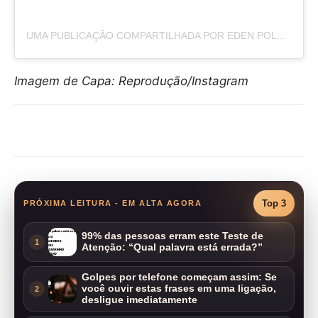
UMA PUBLICAÇÃO COMPARTILHADA POR EDEN POLANI (@EDENPOLANII)
Imagem de Capa: Reprodução/Instagram
Compartilhar
Top 3
PRÓXIMA LEITURA - EM ALTA AGORA
99% das pessoas erram este Teste de
1
Atenção: “Qual palavra está errada?”
Golpes por telefone começam assim: Se
você ouvir estas frases em uma ligação,
2
desligue imediatamente