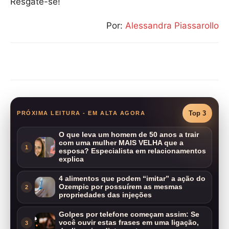
Resgate-se!
Por:
Alessandra Piassarollo
Compartilhar
Top 3
PRÓXIMA LEITURA - EM ALTA AGORA
O que leva um homem de 50 anos a trair
com uma mulher MAIS VELHA que a
1
esposa? Especialista em relacionamentos
explica
4 alimentos que podem “imitar” a ação do
Ozempic por possuírem as mesmas
2
propriedades das injeções
Golpes por telefone começam assim: Se
você ouvir estas frases em uma ligação,
3